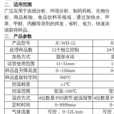
二、
适用
范围
广泛应用于农残分析、环境分析、制药药检、生物分
析、商品检验、食品饮料等领域，通过加快水、甲
苯、甲醇、丙酮等溶剂的挥发，省时、省力、快速浓
缩获得样品。
三、
产品参数
产品型号
JC-WD-12
J
处理样品数
12个独立控制
2
加热方式
圆形水浴
试管使用范围
11~31mm
1
样品盘升降高度
0--150mm
0
样品盘旋转空间
360°C
控温精度
±1℃
控温范围
室温
~100℃
室
温控方式
4位数显/PID调节/超温报警
4位数显/
定时时间
0~9999min
0
气体流量
可控，
0~12L/min
可控