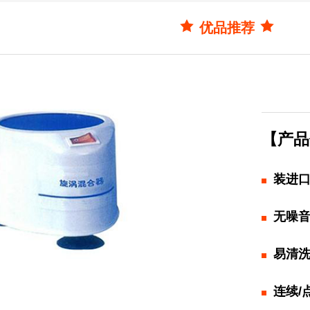
优品推荐
【产品
装进
无噪
易清
连续/