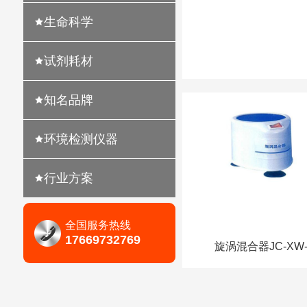
生命科学
试剂耗材
知名品牌
环境检测仪器
行业方案
全国服务热线
17669732769
旋涡混合器JC-XW-