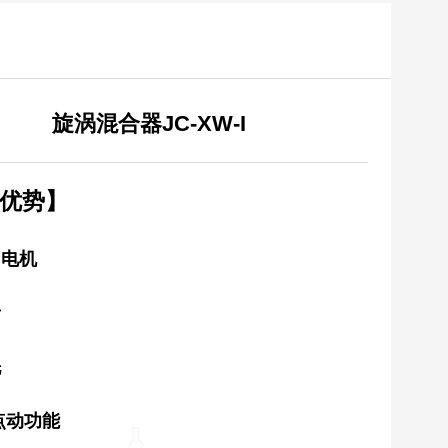
旋涡混合器JC-XW-I
优势】
口电机
音
洗
点动功能