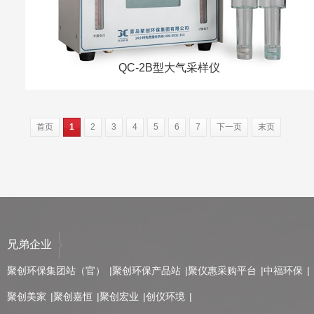
QC-2B型大气采样仪
首页
1
2
3
4
5
6
7
下一页
末页
兄弟企业
聚创环保集团站（官）
聚创环保产品站
聚仪惠采购平台
中福环保
聚创美家
聚创嘉恒
聚创宏业
创仪环境